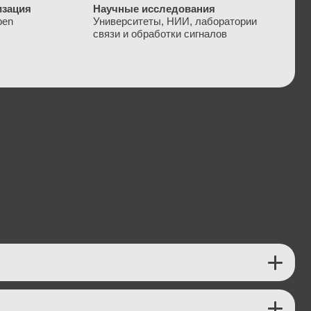
оявления полноценных
r Connectors — это
 SiC/GaN-устройств.