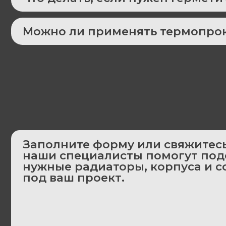
Заполните форму или свяжитесь с н
наши специалисты помогут подобр
нужные радиаторы, корпуса и соед
под ваш проект.
ООО «Элесар-Групп»
197375, г. Санкт-Петербург, ул. Вербная, д.27, Бизнес-Центр Лайн
Телефон: +7 (812) 969-99-79
E-mail: info@elesar-group.ru