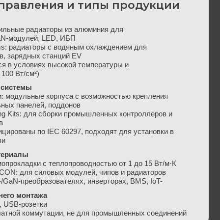
оры из алюминия для
D, ИБП
 с водяным охлаждением для
анций EV
высокой температуры и
орпуса с возможностью крепления
поддонов
сборки промышленных контроллеров и
C 60297, подходят для установки в
плопроводностью от 1 до 15 Вт/м·К
х модулей, чипов и радиаторов
вателях, инверторах, BMS, IoT-
ции, не для промышленных соединений