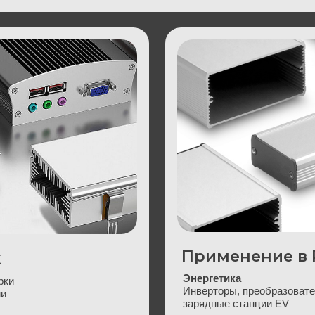
Применение в России
Энергетика
Инверторы, преобразователи, BMS,
зарядные станции EV
Промышленная автоматизация
проектов
ПЛК, HART, RS-485, CANopen
Оборонная электроника
ного
Системы управления,
радиооборудование