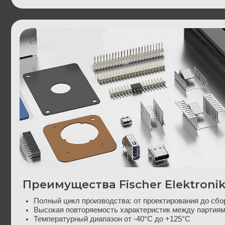
Преимущества Fischer Elektronik
Полный цикл производства: от проектирования до сборки
Высокая повторяемость характеристик между партиями
Температурный диапазон от -40°C до +125°C
Соответствие IEC 60068, RoHS, CE
Может использоваться как эталон уровня качества в рамках 
импортозамещения
Возможность поставок крупными партиями с гарантией повтор
заказа
Активное сотрудничество с российскими дистрибьюторами и
инженерными центрами