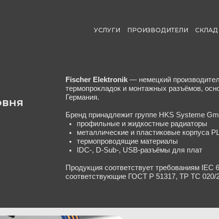
УСЛУГИ
ПРОИЗВОДИТЕЛИ
СКЛАД
ДОСТАВКА
Fischer Elektronik
— немецкий производитель систем охлажд
термопрокладок и монтажных разъёмов, основанный в 1980 
Германия.
Бренд принадлежит группе HKS Systeme GmbH с 2013 года 
профильные и жидкостные радиаторы
металлические и пластиковые корпуса PLUSLINE
термопроводящие материалы
IDC-, D-Sub-, USB-разъёмы для плат
Продукция соответствует требованиям IEC 60068, RoHS, CE,
соответствующие ГОСТ Р 51317, ТР ТС 020/2011.
Ключевые направлени
Системы охлаждения