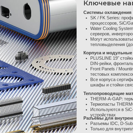
SK / FK Series: профильные радиат
процессоров, SiC/GaN-модулей, LE
Water Cooling Systems: радиаторы
серверов, инверторов, зарядных ст
Могут использоваться в условиях 
тепловыделения (до 100 Вт/см²)
Корпуса и модульные системы
PLUSLINE 19" стойки: модульные к
DIN-рейки, фронтальных панелей, 
Front Panels / Mounting Kits: для 
тестовых комплексов
Все корпуса сертифицированы по IE
шкафы и стойки связи
Теплопроводящие материалы
THERM-A-GAP: термопрокладки с те
Термопасты THERMCON: для силовы
Используются в SiC-/GaN-преобразо
устройствах
Разъёмы для внутреннего монтажа
Разъемы IDC, D-Sub, USB-розетки
Только для внутриплатной коммута