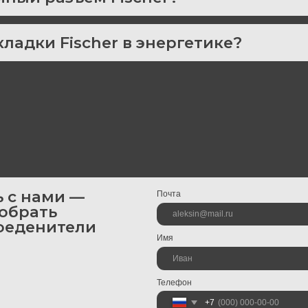
ами —
Почта
ать
енители
Имя
Телефон
+7
Сообщение
Даю согласие на обработку своих
персональных дан
ер
ОТПРАВИТЬ