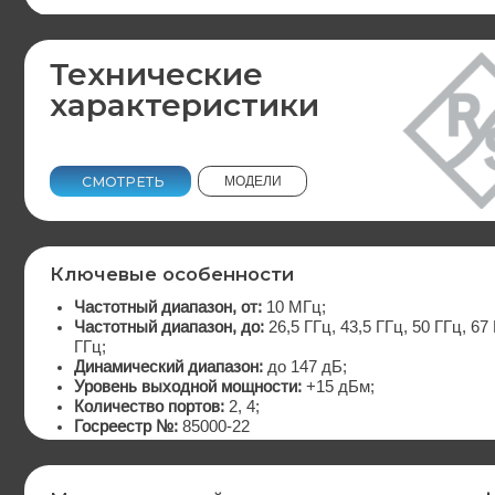
Технические
характеристики
СМОТРЕТЬ
МОДЕЛИ
Ключевые особенности
Частотный диапазон, от:
10 МГц;
Частотный диапазон, до:
26,5 ГГц, 43,5 ГГц, 50 ГГц, 67 ГГц, 11
ГГц;
Динамический диапазон:
до 147 дБ;
Уровень выходной мощности:
+15 дБм;
Количество портов:
2, 4;
Госреестр №:
85000-22
Многоканальный режим для повышения эффект
Одной из ключевых особенностей прибора является поддержка
многоканального режима
работы. Это позволяет одновременно
тестировать
несколько компонентов или цепей,
что значительно 
процесс измерений и повышает общую производительность. Так
функция
особенно ценна при серийном контроле
качества и