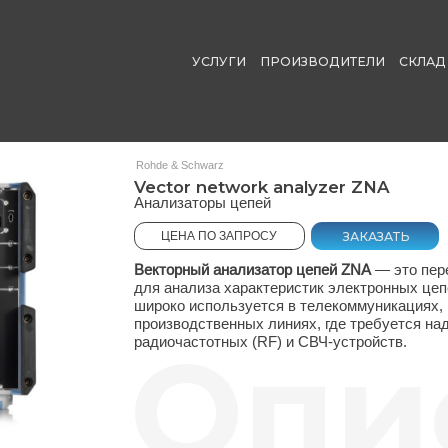
УСЛУГИ
ПРОИЗВОДИТЕЛИ
СКЛАД
ДОСТАВКА
Rohde & Schwarz
Vector network analyzer ZNA
Анализаторы цепей
ЗАКАЗАТЬ
ЦЕНА ПО ЗАПРОСУ
Векторный анализатор цепей ZNA
— это передовое измерит
для анализа характеристик электронных цепей и компонент
широко используется в телекоммуникациях, научно-исслед
производственных линиях, где требуется надёжная и восп
Опис
радиочастотных (RF) и СВЧ-устройств.