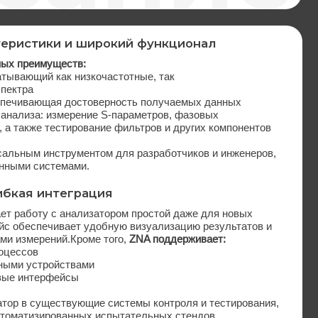
и широкий функционал
в:
низкочастотные, так
остоверность получаемых данных
ение S-параметров, фазовых
рование фильтров и других компонентов
ментом для разработчиков и инженеров,
ми.
грация
ализатором простой даже для новых
т удобную визуализацию результатов и
роме того,
ZNA поддерживает:
вами
ы
ющие системы контроля и тестирования,
нных испытательных стендов.
дежный инструмент для исследования
пособствует
ускорению разработки
новых
нию времени на диагностику
ы в области исследований, производства
точные данные и высокую