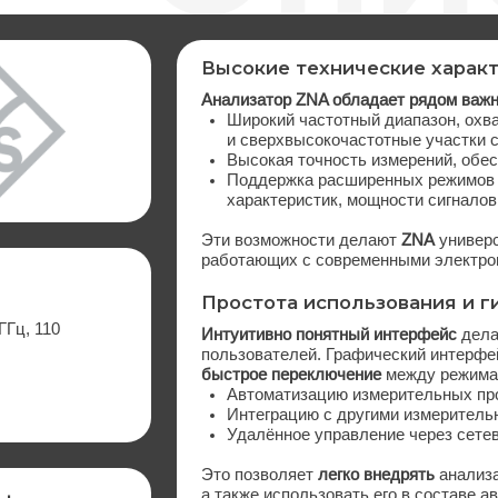
Высокие технические характеристики 
Анализатор ZNA обладает рядом важных преимущест
Широкий частотный диапазон, охватывающий как 
и сверхвысокочастотные участки спектра
Высокая точность измерений, обеспечивающая д
Поддержка расширенных режимов анализа: измер
характеристик, мощности сигналов, а также тести
Эти возможности делают
ZNA
универсальным инстру
работающих с современными электронными система
Простота использования и гибкая инте
0
Интуитивно понятный интерфейс
делает работу с ан
пользователей. Графический интерфейс обеспечивае
быстрое переключение
между режимами измерений.К
Автоматизацию измерительных процессов
Интеграцию с другими измерительными устройст
Удалённое управление через сетевые интерфейс
Это позволяет
легко внедрять
анализатор в существу
а также использовать его в составе автоматизирова
ивности
Векторный анализатор цепей ZNA
— это мощный и на
и тестирования электронных схем. Его применение с
ускоряет
технологий, повышению качества продукции и сниже
ая
неисправностей. Независимо от того, работаете ли в
или тестирования оборудования,
ZNA
обеспечит вам 