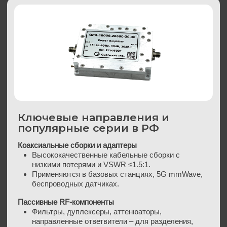
Ключевые направления и
популярные серии в РФ
Коаксиальные сборки и адаптеры
Высококачественные кабельные сборки с
низкими потерями и VSWR ≤1.5:1.
Применяются в базовых станциях, 5G mmWave,
беспроводных датчиках.
Пассивные RF-компоненты
Фильтры, дуплексеры, аттенюаторы,
направленные ответвители – для разделения,
коррекции и измерения сигналов.
Часто используются в составе тестовых стендов
и систем диагностики.
Усилители СВЧ
QWA-01, QWG-02, QWL-03 – широкополосные и
узкополосные усилители с коэффициентом
усиления до 30 дБ.
Подходят для 5G mmWave, тестирования
сигналов и радиооборудования.
Индивидуальные решения
Разработка под требования заказчика:
узкополосные фильтры
высокочастотные усилители
волноводные сборки
Поддержка custom design для проектов с
уникальными требованиями