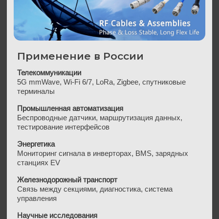
управления
Преимущества Qualwave
Частотный диапазон до 110 ГГц
Соответствие MIL-STD, RoHS, CE
Возможность поставок крупными партиями
Широкое применение в высокочастотных
системах
Часто задаваемые