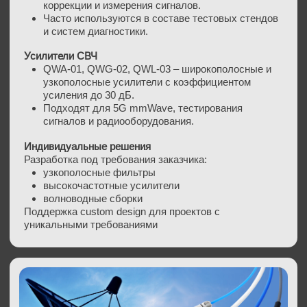
Применение в России
Телекоммуникации
5G mmWave, Wi-Fi 6/7, LoRa, Zigbee, спутниковые
терминалы
Промышленная автоматизация
Беспроводные датчики, маршрутизация данных,
тестирование интерфейсов
Энергетика
Мониторинг сигнала в инверторах, BMS, зарядных
станциях EV
Железнодорожный транспорт
Связь между секциями, диагностика, система
управления
Научные исследования
Лаборатории, НИИ, университеты, тестовые стенды
Оборонная электроника
РЭБ, БПЛА, радиооборудование, системы