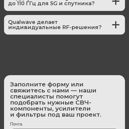
ООО «Элесар-Групп»
197375, г. Санкт-Петербург, ул. Вербная, д.27,
Бизнес-Центр Лайнер
Телефон: +7 (812) 969-99-79
E-mail: info@elesar-group.ru
Политика в отношении обработки персональных данных